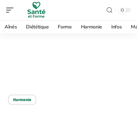
Aînés
Diététique
Forme
Harmonie
Infos
Ma
18/05/2026
Signes et symptômes
révélateurs d’un estomac
malade
Harmonie