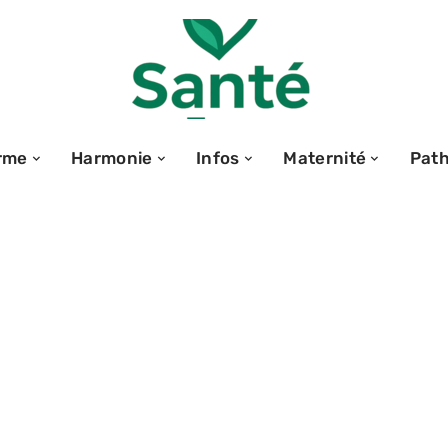
rme
Harmonie
Infos
Maternité
Path
 vs réalité : les
ilist tiennent-