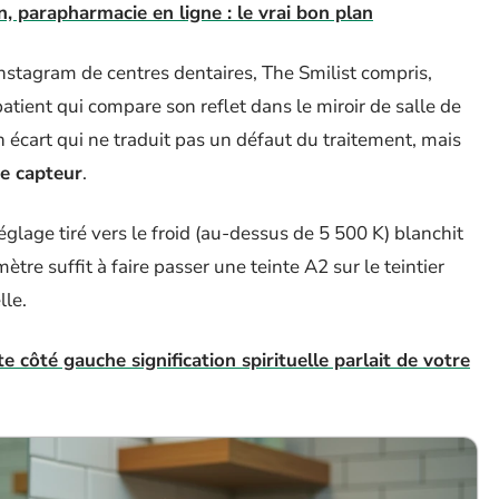
 parapharmacie en ligne : le vrai bon plan
stagram de centres dentaires, The Smilist compris,
patient qui compare son reflet dans le miroir de salle de
n écart qui ne traduit pas un défaut du traitement, mais
de capteur
.
églage tiré vers le froid (au-dessus de 5 500 K) blanchit
ètre suffit à faire passer une teinte A2 sur le teintier
lle.
te côté gauche signification spirituelle parlait de votre