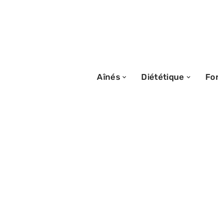
Aînés
Diététique
Fo
27/06/2026
Photos Instagram
résultats The Sm
ils la route ?