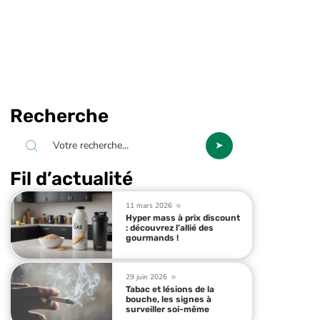
Recherche
Fil d’actualité
11 mars 2026
Hyper mass à prix discount
: découvrez l’allié des
gourmands !
29 juin 2026
Tabac et lésions de la
bouche, les signes à
surveiller soi-même