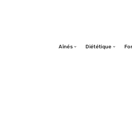
Aînés
Diététique
Fo
29/05/2026
Neurochir Tours
hernie discale :
de traitement ?