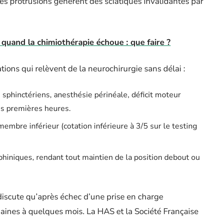
es protrusions génèrent des sciatiques invalidantes par
 quand la chimiothérapie échoue : que faire ?
ons qui relèvent de la neurochirurgie sans délai :
 sphinctériens, anesthésie périnéale, déficit moteur
les premières heures.
 membre inférieur (cotation inférieure à 3/5 sur le testing
hiniques, rendant tout maintien de la position debout ou
 discute qu’après échec d’une prise en charge
aines à quelques mois. La HAS et la Société Française