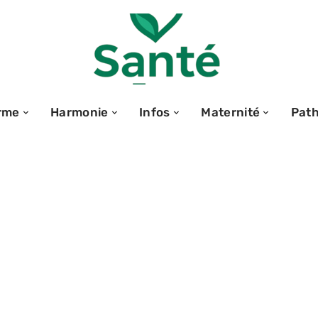
rme
Harmonie
Infos
Maternité
Path
 pour une
 quelles options