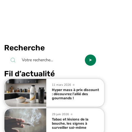
Recherche
Fil d’actualité
11 mars 2026
Hyper mass à prix discount
: découvrez l’allié des
gourmands !
29 juin 2026
Tabac et lésions de la
bouche, les signes à
surveiller soi-même