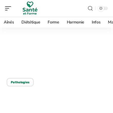
Aînés
Diététique
Forme
Harmonie
Infos
Ma
06/05/2026
Trouble mental le plus
fréquent : identification
et caractéristiques
Pathologies