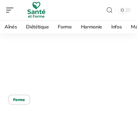
Aînés
Diététique
Forme
Harmonie
Infos
Ma
10/06/2026
Les médecines
holistiques et leur
fonctionnement
Forme