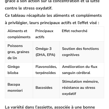
grâce à son action sur la
concentration
et la lutte
contre le
stress oxydatif
.
Ce tableau récapitule les aliments et compléments
à privilégier, leurs principaux actifs et l’effet visé :
Aliments et
Principaux
Effet recherché
compléments
actifs
Poissons
Oméga-3
Soutien des fonctions
gras, graines
(DHA, EPA)
cognitives
de lin
Ginkgo
Flavonoïdes,
Amélioration du flux
biloba
terpénoïdes
sanguin cérébral
Stimulation mémoire,
Bacopa
Bacosides
résistance au stress
monnieri
oxydatif
La variété dans l’assiette, associée à une bonne