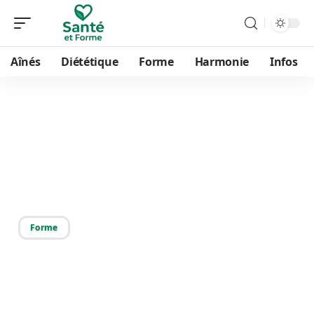
Aînés
Diététique
Forme
Harmonie
Infos
13/07/2026
Transaminase SGOT et
alcool : comment
interpréter vos analyses ?
Forme